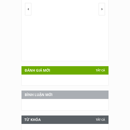
<span></span>
<span></span
ĐÁNH GIÁ MỚI
TẤT CẢ
BÌNH LUẬN MỚI
TỪ KHÓA
TẤT CẢ