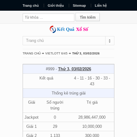
Trang chủ
Giới thiệu
Sitemap
Liên hệ
Trang chủ
TRANG CHỦ
VIETLOTT 6/45
THỨ 3, 03/02/2026
#999 -
Thứ 3, 03/02/2026
Kết quả
4 - 11 - 16 - 30 - 33 -
43
Thống kê trúng giải
Giải
Số người
Trị giá
trúng
Jackpot
0
28,986,447,000
Giải 1
29
10,000,000
Giải 2
1,133
300,000