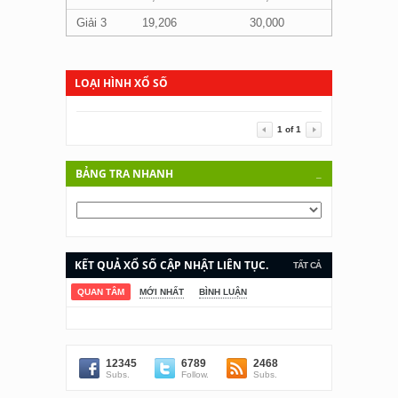
Giải 3
19,206
30,000
LOẠI HÌNH XỔ SỐ
1
of
1
BẢNG TRA NHANH
_
KẾT QUẢ XỔ SỐ CẬP NHẬT LIÊN TỤC.
TẤT CẢ
QUAN TÂM
MỚI NHẤT
BÌNH LUẬN
12345
6789
2468
Subs.
Follow.
Subs.