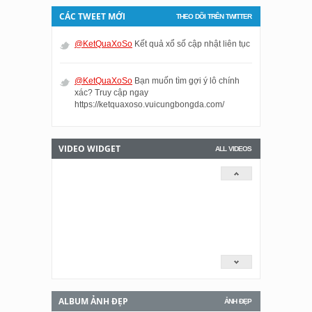
CÁC TWEET MỚI
THEO DÕI TRÊN TWITTER
@KetQuaXoSo
Kết quả xổ số cập nhật liên tục
@KetQuaXoSo
Bạn muốn tìm gợi ý lô chính
xác? Truy cập ngay
https://ketquaxoso.vuicungbongda.com/
VIDEO WIDGET
ALL VIDEOS
ALBUM ẢNH ĐẸP
ẢNH ĐẸP