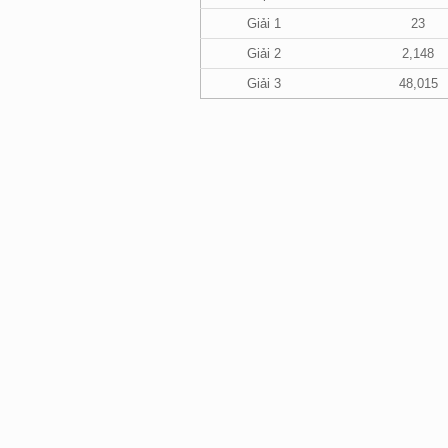
Giải 1
23
Giải 2
2,148
Giải 3
48,015