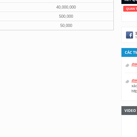
40,000,000
QUAN 
500,000
50,000
S
CÁC T
@K
@K
xác
htt
VIDEO