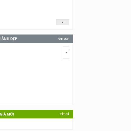
 ẢNH ĐẸP
ẢNH ĐẸP
pan></span>
<span></span>
GIÁ MỚI
TẤT CẢ