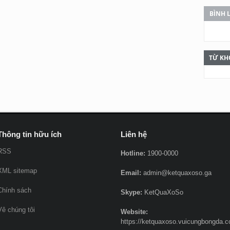
BÌNH 
TỪ KH
Thông tin hữu ích
Liên hệ
RSS
Hotline:
1900-0000
XML sitemap
Email:
admin@ketquaxoso.ga
Chính sách
Skype:
KetQuaXoSo
Vê chúng tôi
Website:
https://ketquaxoso.vuicungbongda.