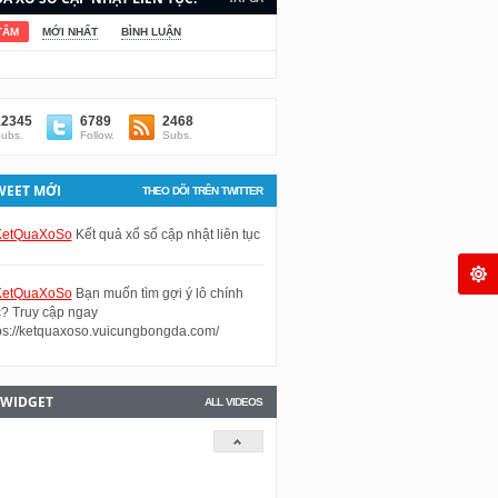
TÂM
MỚI NHẤT
BÌNH LUẬN
12345
6789
2468
ubs.
Follow.
Subs.
WEET MỚI
THEO DÕI TRÊN TWITTER
etQuaXoSo
Kết quả xổ số cập nhật liên tục
etQuaXoSo
Bạn muốn tìm gợi ý lô chính
? Truy cập ngay
ps://ketquaxoso.vuicungbongda.com/
 WIDGET
ALL VIDEOS