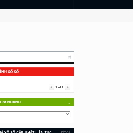
HÌNH XỔ SỐ
1
of
1
TRA NHANH
_
Ả XỔ SỐ CẬP NHẬT LIÊN TỤC.
TẤT CẢ