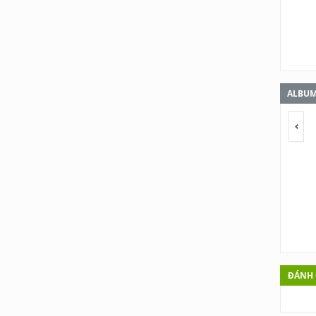
ALBUM
<s
ĐÁNH 