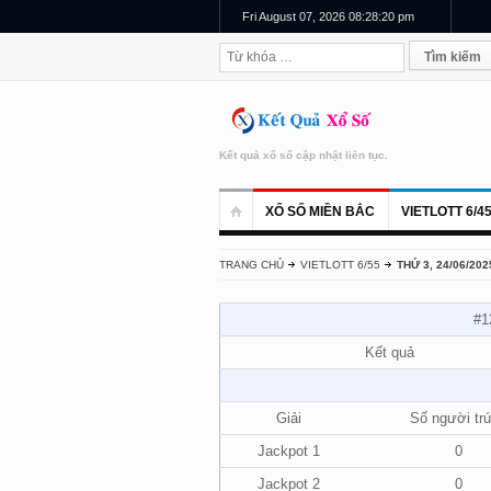
Fri August 07, 2026 08:28:20 pm
Kết quả xổ số cập nhật liên tục.
XỔ SỐ MIỀN BẮC
VIETLOTT 6/4
TRANG CHỦ
VIETLOTT 6/55
THỨ 3, 24/06/202
#1
Kết quả
Giải
Số người tr
Jackpot 1
0
Jackpot 2
0