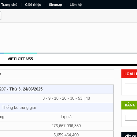
Trang chủ
Giới thiệu
Sitemap
Liên hệ
5
VIETLOTT 6/55
LOẠI 
5
207 -
Thứ 3, 24/06/2025
3 - 9 - 18 - 20 - 30 - 53 | 48
BẢNG 
Thống kê trúng giải
úng
Trị giá
276,667,996,350
5,659,464,400
KẾT QU